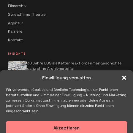
Filmarchiv
Spreadfilms Theatre
Agentur
Karriere
Kontakt
INSIGHTS
30 Jahre EOS als Kettenreaktion: Firmengeschichte
ganz ohne Archivmaterial
Spreadfilms x AQMOS: Wie KI die
Einwilligung verwalten
Kampagnenproduktion neu denkt
Wir verwenden Cookies und ähnliche Technologien, um Funktionen
Alle Artikel
→
bereitzustellen und – mit deiner Einwilligung – Nutzung und Marketing
zu messen. Du kannst zustimmen, ablehnen oder deine Auswahl
FOLGEN
jederzeit ändern. Ohne Einwilligung können einzelne Funktionen
eingeschränkt sein.
Akzeptieren
Filmproduktion und Kreativagentur in Traunstein – für Marken im