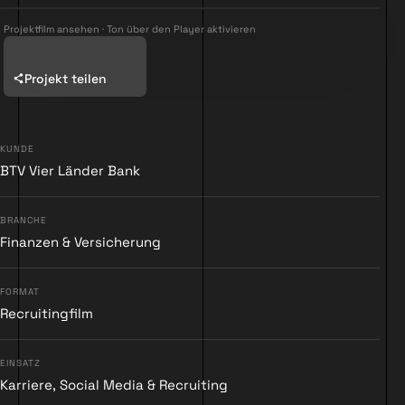
Projektfilm ansehen · Ton über den Player aktivieren
Projekt teilen
KUNDE
▶
BTV Vier Länder Bank
BRANCHE
Finanzen & Versicherung
FORMAT
Recruitingfilm
EINSATZ
Karriere, Social Media & Recruiting