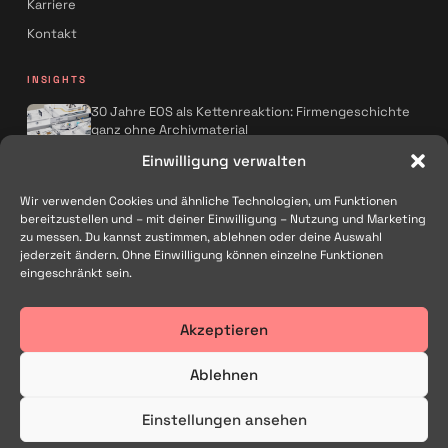
Karriere
Kontakt
INSIGHTS
30 Jahre EOS als Kettenreaktion: Firmengeschichte
ganz ohne Archivmaterial
Spreadfilms x AQMOS: Wie KI die
Einwilligung verwalten
Kampagnenproduktion neu denkt
Wir verwenden Cookies und ähnliche Technologien, um Funktionen
Alle Artikel
→
bereitzustellen und – mit deiner Einwilligung – Nutzung und Marketing
zu messen. Du kannst zustimmen, ablehnen oder deine Auswahl
FOLGEN
jederzeit ändern. Ohne Einwilligung können einzelne Funktionen
eingeschränkt sein.
Akzeptieren
Filmproduktion und Kreativagentur in Traunstein – für Marken im
gesamten deutschsprachigen Raum.
Ablehnen
Einstellungen ansehen
© 2026 Spreadfilms GmbH
Impressum
Datenschutz
AGB
Cookie-Richtlinie