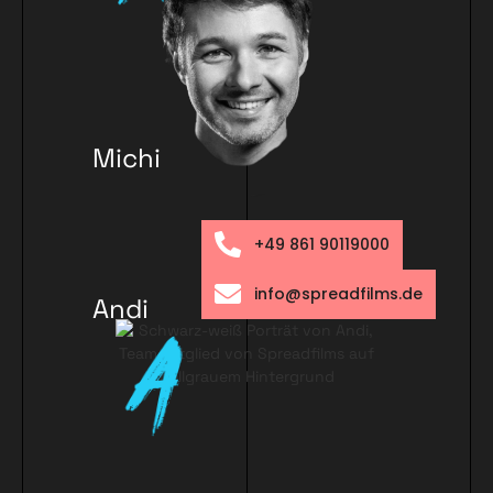
Michi
Schanz
+49 861 90119000
info@spreadfilms.de
Andi
Ramelsberg
er