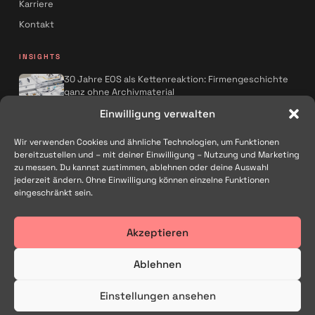
Karriere
Kontakt
INSIGHTS
30 Jahre EOS als Kettenreaktion: Firmengeschichte
ganz ohne Archivmaterial
Spreadfilms x AQMOS: Wie KI die
Einwilligung verwalten
Kampagnenproduktion neu denkt
Wir verwenden Cookies und ähnliche Technologien, um Funktionen
Alle Artikel
→
bereitzustellen und – mit deiner Einwilligung – Nutzung und Marketing
zu messen. Du kannst zustimmen, ablehnen oder deine Auswahl
FOLGEN
jederzeit ändern. Ohne Einwilligung können einzelne Funktionen
eingeschränkt sein.
Akzeptieren
Filmproduktion und Kreativagentur in Traunstein – für Marken im
gesamten deutschsprachigen Raum.
Ablehnen
Einstellungen ansehen
© 2026 Spreadfilms GmbH
Impressum
Datenschutz
AGB
Cookie-Richtlinie