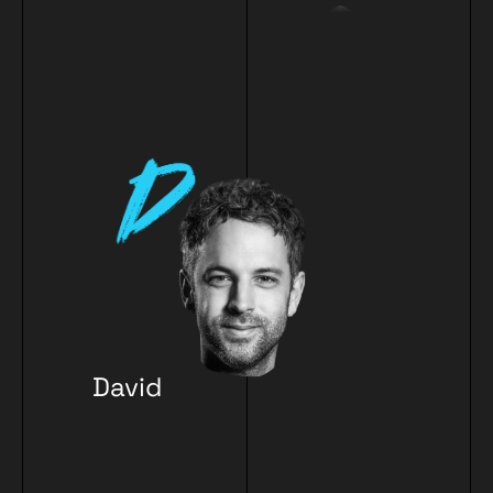
Adler
David
Dincer