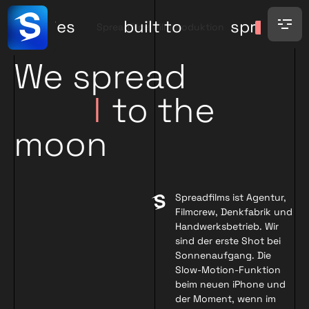
stories
built to
spread.
_ceo-interview-
Aug25.mp4
We spread
I
d
to the
e
a
s
moon
Spreadfilms ist Agentur,
Filmcrew, Denkfabrik und
Handwerksbetrieb. Wir
sind der erste Shot bei
Sonnenaufgang. Die
Slow-Motion-Funktion
beim neuen iPhone und
der Moment, wenn im