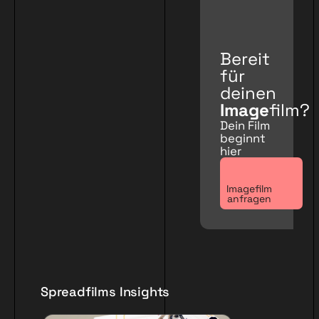
Bereit
für
deinen
Image
film?
Dein Film
beginnt
hier
Imagefilm
anfragen
Spreadfilms Insights