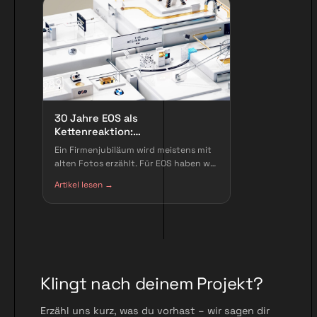
30 Jahre EOS als
Kettenreaktion:
Firmengeschichte ganz ohne
Ein Firmenjubiläum wird meistens mit
Archivmaterial
alten Fotos erzählt. Für EOS haben wir
stattdessen eine Rube-Goldberg-
Artikel lesen →
Maschine gebaut – vollständig in 3D,
in Weiß und Gold, in der ein
Meilenstein den nächsten anstößt.
Klingt nach deinem Projekt?
Erzähl uns kurz, was du vorhast – wir sagen dir