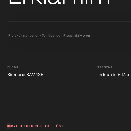
Projektfilm ansehen · Ton über den Player aktivieren
KUNDE
BRANCHE
Siemens SAM4SE
Industrie & Ma
WAS DIESES PROJEKT LÖST