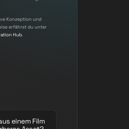
tive Konzeption und
ise erfährst du unter
ration Hub
.
aus einem Film
erbares Asset?