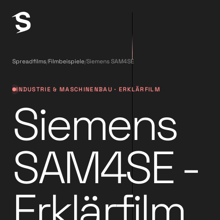
Spreadfilms
/
Filmbeispiele
/
Siemens SAM4SE
INDUSTRIE & MASCHINENBAU · ERKLÄRFILM
Siemens
SAM4SE -
Erklärfilm