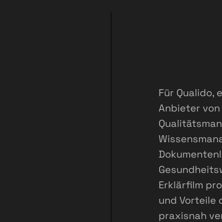
Für Qualido, 
Anbieter von
Qualitätsma
Wissensman
Dokumentenl
Gesundheitsw
Erklärfilm pr
und Vorteile 
praxisnah ver