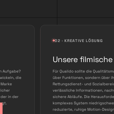
02 · KREATIVE LÖSUNG
Unsere filmische
hen Aufgabe?
Für Qualido sollte die Qualität
wickeln, die
über Funktionen, sondern über ih
r Marke
Rettungsdienst- und Sozialberei
licher
verlässliche Informationen, nac
der in der
sichere Abläufe. Die Herausford
ugt.
komplexes System niedrigschwell
reduzierte, ruhige Motion-Design