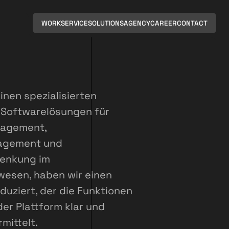
WORK
SERVICE
SOLUTIONS
AGENCY
CAREER
CONTACT
einen spezialisierten
 Softwarelösungen für
nagement,
agement und
enkung im
esen, haben wir einen
oduziert, der die Funktionen
der Plattform klar und
mittelt.