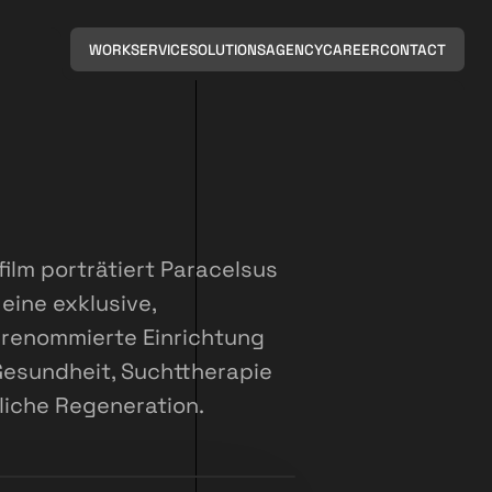
WORK
SERVICE
SOLUTIONS
AGENCY
CAREER
CONTACT
ilm porträtiert Paracelsus
eine exklusive,
l renommierte Einrichtung
Gesundheit, Suchttherapie
liche Regeneration.