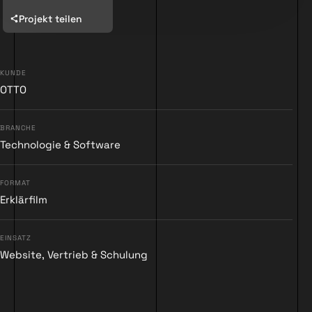
Projekt teilen
KUNDE
▶
OTTO
BRANCHE
Technologie & Software
FORMAT
Erklärfilm
EINSATZ
Website, Vertrieb & Schulung