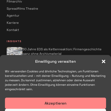
Filmarchiv
Spreadfilms Theatre
Agentur
Karriere
Kontakt
INSIGHTS
30 Jahre EOS als Kettenreaktion: Firmengeschichte
ganz ohne Archivmaterial
Spreadfilms x AQMOS: Wie KI die
Einwilligung verwalten
Kampagnenproduktion neu denkt
Wir verwenden Cookies und ähnliche Technologien, um Funktionen
Alle Artikel
→
bereitzustellen und – mit deiner Einwilligung – Nutzung und Marketing
zu messen. Du kannst zustimmen, ablehnen oder deine Auswahl
FOLGEN
jederzeit ändern. Ohne Einwilligung können einzelne Funktionen
eingeschränkt sein.
Akzeptieren
Filmproduktion und Kreativagentur in Traunstein – für Marken im
gesamten deutschsprachigen Raum.