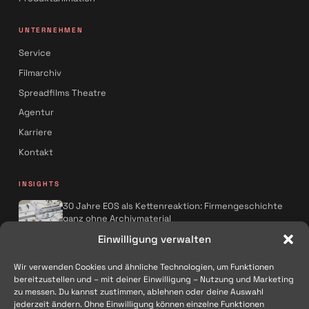
UNTERNEHMEN
Service
Filmarchiv
Spreadfilms Theatre
Agentur
Karriere
Kontakt
INSIGHTS
30 Jahre EOS als Kettenreaktion: Firmengeschichte
ganz ohne Archivmaterial
Spreadfilms x AQMOS: Wie KI die
Einwilligung verwalten
Kampagnenproduktion neu denkt
Wir verwenden Cookies und ähnliche Technologien, um Funktionen
Alle Artikel
→
bereitzustellen und – mit deiner Einwilligung – Nutzung und Marketing
zu messen. Du kannst zustimmen, ablehnen oder deine Auswahl
FOLGEN
jederzeit ändern. Ohne Einwilligung können einzelne Funktionen