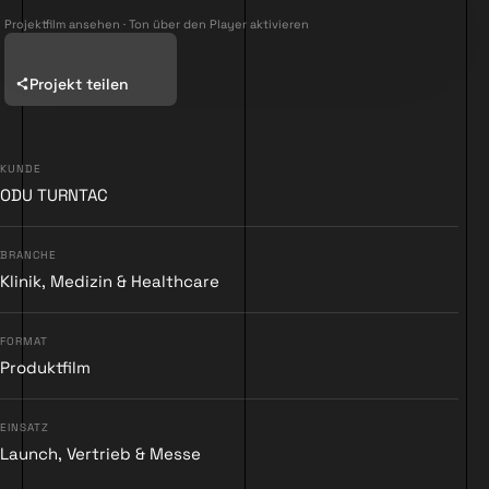
Projektfilm ansehen · Ton über den Player aktivieren
Projekt teilen
KUNDE
▶
ODU TURNTAC
BRANCHE
Klinik, Medizin & Healthcare
FORMAT
Produktfilm
EINSATZ
Launch, Vertrieb & Messe