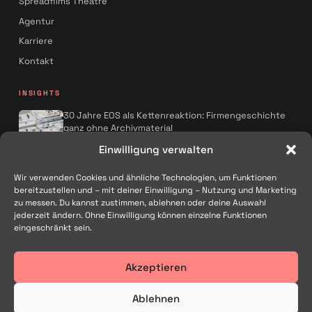
Spreadfilms Theatre
Agentur
Karriere
Kontakt
INSIGHTS
30 Jahre EOS als Kettenreaktion: Firmengeschichte
ganz ohne Archivmaterial
Spreadfilms x AQMOS: Wie KI die
Einwilligung verwalten
Kampagnenproduktion neu denkt
Wir verwenden Cookies und ähnliche Technologien, um Funktionen
Alle Artikel
→
bereitzustellen und – mit deiner Einwilligung – Nutzung und Marketing
zu messen. Du kannst zustimmen, ablehnen oder deine Auswahl
FOLGEN
jederzeit ändern. Ohne Einwilligung können einzelne Funktionen
eingeschränkt sein.
Akzeptieren
Filmproduktion und Kreativagentur in Traunstein – für Marken im
gesamten deutschsprachigen Raum.
Ablehnen