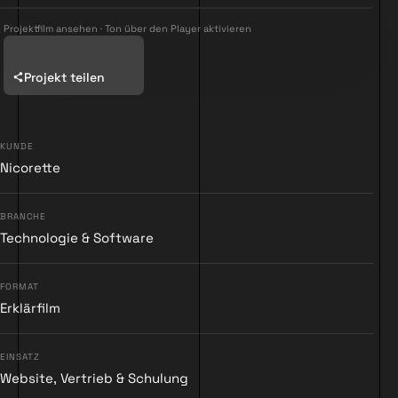
Projektfilm ansehen · Ton über den Player aktivieren
Projekt teilen
KUNDE
Nicorette
▶
BRANCHE
Technologie & Software
FORMAT
Erklärfilm
EINSATZ
Website, Vertrieb & Schulung