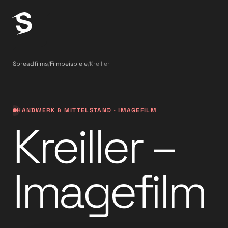
Spreadfilms
/
Filmbeispiele
/
Kreiller
HANDWERK & MITTELSTAND · IMAGEFILM
Kreiller –
Imagefilm