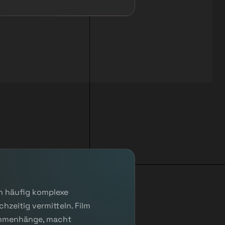
n häufig komplexe
hzeitig vermitteln. Film
sammenhänge, macht