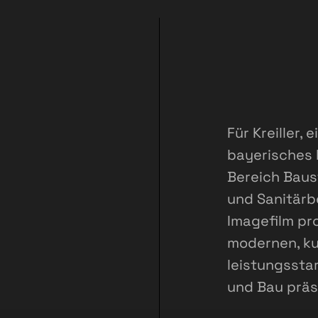
Für Kreiller, 
bayerisches 
Bereich Baust
und Sanitärb
Imagefilm pro
modernen, k
leistungssta
und Bau präs