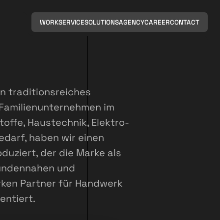
WORK
SERVICE
SOLUTIONS
AGENCY
CAREER
CONTACT
ein traditionsreiches
Familienunternehmen im
offe, Haustechnik, Elektro-
edarf, haben wir einen
duziert, der die Marke als
undennahen und
rken Partner für Handwerk
entiert.