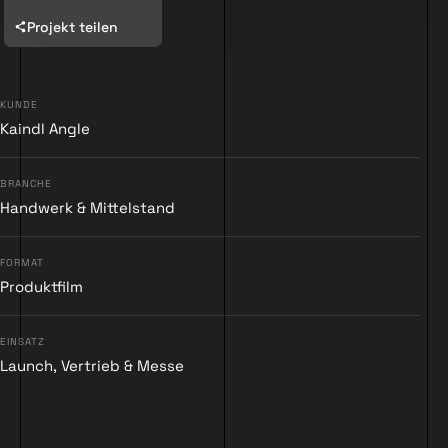
Projekt teilen
KUNDE
Kaindl Angle
▶
BRANCHE
Handwerk & Mittelstand
FORMAT
Produktfilm
EINSATZ
Launch, Vertrieb & Messe