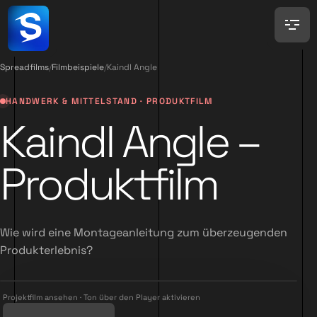
Spreadfilms
/
Filmbeispiele
/
Kaindl Angle
HANDWERK & MITTELSTAND · PRODUKTFILM
Kaindl Angle –
Produktfilm
Wie wird eine Montageanleitung zum überzeugenden
Produkterlebnis?
Projektfilm ansehen · Ton über den Player aktivieren