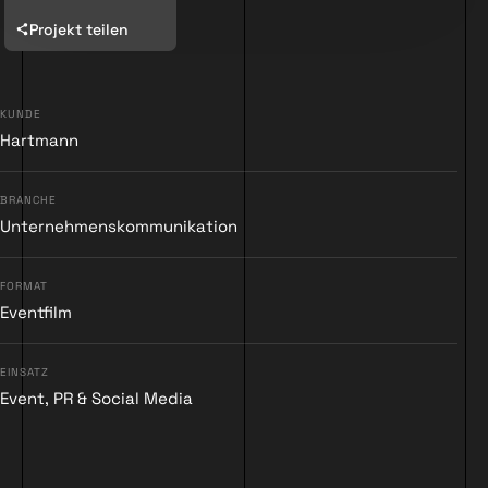
Projekt teilen
KUNDE
Hartmann
▶
BRANCHE
Unternehmenskommunikation
FORMAT
Eventfilm
EINSATZ
Event, PR & Social Media