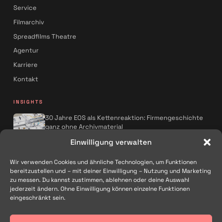
Service
Filmarchiv
Spreadfilms Theatre
Agentur
Karriere
Kontakt
INSIGHTS
30 Jahre EOS als Kettenreaktion: Firmengeschichte
ganz ohne Archivmaterial
Spreadfilms x AQMOS: Wie KI die
Einwilligung verwalten
Kampagnenproduktion neu denkt
Wir verwenden Cookies und ähnliche Technologien, um Funktionen
Alle Artikel
→
bereitzustellen und – mit deiner Einwilligung – Nutzung und Marketing
zu messen. Du kannst zustimmen, ablehnen oder deine Auswahl
FOLGEN
jederzeit ändern. Ohne Einwilligung können einzelne Funktionen
eingeschränkt sein.