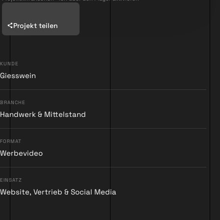
Projekt teilen
KUNDE
Giesswein
▶
BRANCHE
Handwerk & Mittelstand
FORMAT
Werbevideo
EINSATZ
Website, Vertrieb & Social Media