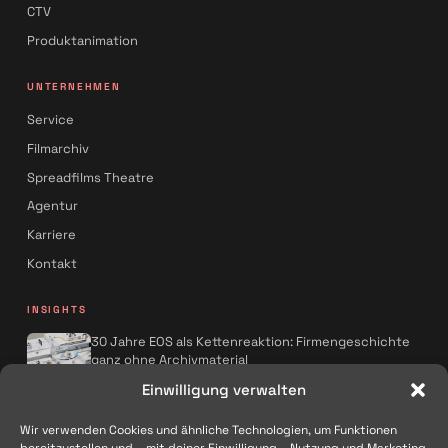
CTV
Produktanimation
UNTERNEHMEN
Service
Filmarchiv
Spreadfilms Theatre
Agentur
Karriere
Kontakt
INSIGHTS
30 Jahre EOS als Kettenreaktion: Firmengeschichte
ganz ohne Archivmaterial
Spreadfilms x AQMOS: Wie KI die
Einwilligung verwalten
Kampagnenproduktion neu denkt
Wir verwenden Cookies und ähnliche Technologien, um Funktionen
Alle Artikel
→