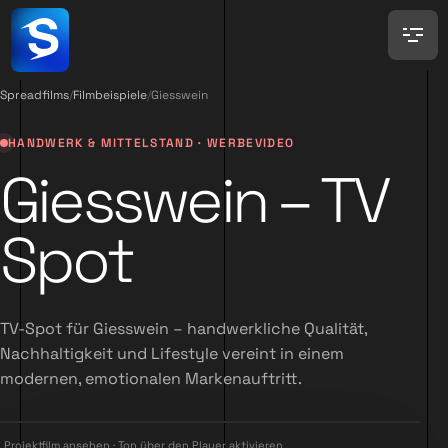
Spreadfilms
/
Filmbeispiele
/
Giesswein
HANDWERK & MITTELSTAND · WERBEVIDEO
Giesswein – TV
Spot
TV-Spot für Giesswein – handwerkliche Qualität,
Nachhaltigkeit und Lifestyle vereint in einem
modernen, emotionalen Markenauftritt.
Projektfilm ansehen · Ton über den Player aktivieren