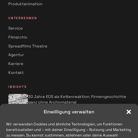
Produktanimation
UNTERNEHMEN
Service
Filmarchiv
Spreadfilms Theatre
Agentur
Karriere
Kontakt
INSIGHTS
30 Jahre EOS als Kettenreaktion: Firmengeschichte
ganz ohne Archivmaterial
Spreadfilms x AQMOS: Wie KI die
Einwilligung verwalten
Kampagnenproduktion neu denkt
Wir verwenden Cookies und ähnliche Technologien, um Funktionen
Alle Artikel
→
bereitzustellen und – mit deiner Einwilligung – Nutzung und Marketing
zu messen. Du kannst zustimmen, ablehnen oder deine Auswahl