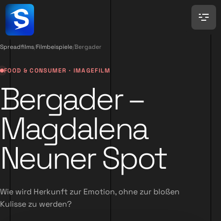
Spreadfilms
/
Filmbeispiele
/
Bergader
FOOD & CONSUMER · IMAGEFILM
Bergader –
Magdalena
Neuner Spot
Wie wird Herkunft zur Emotion, ohne zur bloßen
Kulisse zu werden?