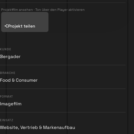
Projektfilm ansehen · Ton über den Player aktivieren
Projekt teilen
KUNDE
Bergader
▶
BRANCHE
Food & Consumer
FORMAT
Imagefilm
EINSATZ
Website, Vertrieb & Markenaufbau