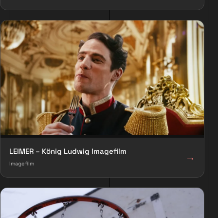
LEIMER – König Ludwig Imagefilm
→
Imagefilm