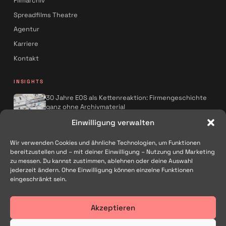
Filmarchiv
Spreadfilms Theatre
Agentur
Karriere
Kontakt
INSIGHTS
30 Jahre EOS als Kettenreaktion: Firmengeschichte
ganz ohne Archivmaterial
Spreadfilms x AQMOS: Wie KI die
Einwilligung verwalten
Kampagnenproduktion neu denkt
Wir verwenden Cookies und ähnliche Technologien, um Funktionen
Alle Artikel
→
bereitzustellen und – mit deiner Einwilligung – Nutzung und Marketing
zu messen. Du kannst zustimmen, ablehnen oder deine Auswahl
FOLGEN
jederzeit ändern. Ohne Einwilligung können einzelne Funktionen
eingeschränkt sein.
Akzeptieren
Filmproduktion und Kreativagentur in Traunstein – für Marken im
gesamten deutschsprachigen Raum.